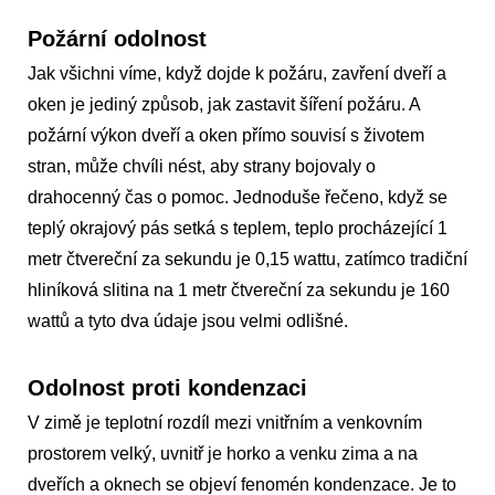
Požární odolnost
Jak všichni víme, když dojde k požáru, zavření dveří a
oken je jediný způsob, jak zastavit šíření požáru. A
požární výkon dveří a oken přímo souvisí s životem
stran, může chvíli nést, aby strany bojovaly o
drahocenný čas o pomoc. Jednoduše řečeno, když se
teplý okrajový pás setká s teplem, teplo procházející 1
metr čtvereční za sekundu je 0,15 wattu, zatímco tradiční
hliníková slitina na 1 metr čtvereční za sekundu je 160
wattů a tyto dva údaje jsou velmi odlišné.
Odolnost proti kondenzaci
V zimě je teplotní rozdíl mezi vnitřním a venkovním
prostorem velký, uvnitř je horko a venku zima a na
dveřích a oknech se objeví fenomén kondenzace. Je to