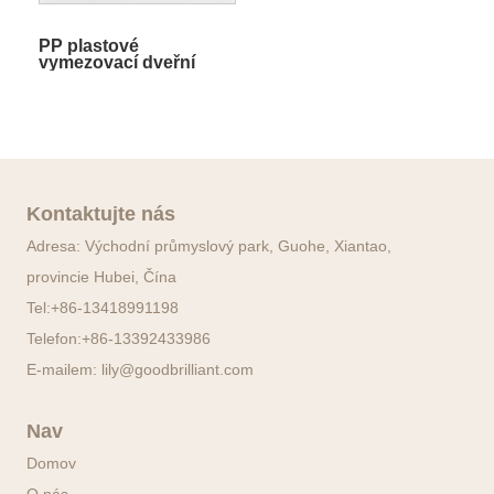
PP plastové
vymezovací dveřní
okno s teplým okrajem
Kontaktujte nás
Adresa: Východní průmyslový park, Guohe, Xiantao,
provincie Hubei, Čína
Tel:
+86-13418991198
Telefon:
+86-13392433986
E-mailem:
lily@goodbrilliant.com
Nav
Domov
O nás