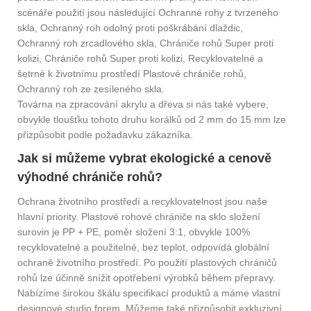
scénáře použití jsou následující Ochranné rohy z tvrzeného
skla, Ochranný roh odolný proti poškrábání dlaždic,
Ochranný roh zrcadlového skla, Chrániče rohů Super proti
kolizi, Chrániče rohů Super proti kolizi, Recyklovatelné a
šetrné k životnímu prostředí Plastové chrániče rohů,
Ochranný roh ze zesíleného skla.
Továrna na zpracování akrylu a dřeva si nás také vybere,
obvykle tloušťku tohoto druhu korálků od 2 mm do 15 mm lze
přizpůsobit podle požadavku zákazníka.
Jak si můžeme vybrat ekologické a cenově
výhodné chrániče rohů?
Ochrana životního prostředí a recyklovatelnost jsou naše
hlavní priority. Plastové rohové chrániče na sklo složení
surovin je PP + PE, poměr složení 3:1, obvykle 100%
recyklovatelné a použitelné, bez teplot, odpovídá globální
ochraně životního prostředí. Po použití plastových chráničů
rohů lze účinně snížit opotřebení výrobků během přepravy.
Nabízíme širokou škálu specifikací produktů a máme vlastní
designové studio forem. Můžeme také přizpůsobit exkluzivní