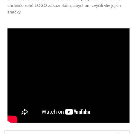
chrániče rohů LOGO zákazníkům, abychom zvýšili vliv jejich
značky.