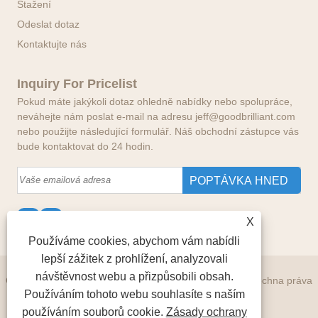
Stažení
Odeslat dotaz
Kontaktujte nás
Inquiry For Pricelist
Pokud máte jakýkoli dotaz ohledně nabídky nebo spolupráce,
neváhejte nám poslat e-mail na adresu jeff@goodbrilliant.com
nebo použijte následující formulář. Náš obchodní zástupce vás
bude kontaktovat do 24 hodin.
X
Používáme cookies, abychom vám nabídli
lepší zážitek z prohlížení, analyzovali
návštěvnost webu a přizpůsobili obsah.
Copyright © 2024 Good Brilliant International Limited Všechna práva
Používáním tohoto webu souhlasíte s naším
vyhrazena.
používáním souborů cookie.
Zásady ochrany