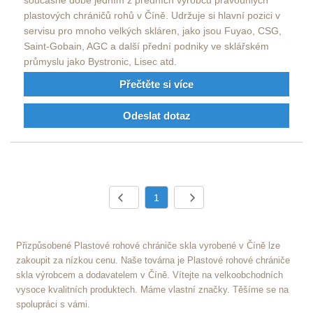
plastových chráničů rohů v Číně. Udržuje si hlavní pozici v
servisu pro mnoho velkých skláren, jako jsou Fuyao, CSG,
Saint-Gobain, AGC a další přední podniky ve sklářském
průmyslu jako Bystronic, Lisec atd.
Přečtěte si více
Odeslat dotaz
1
Přizpůsobené Plastové rohové chrániče skla vyrobené v Číně lze
zakoupit za nízkou cenu. Naše továrna je Plastové rohové chrániče
skla výrobcem a dodavatelem v Číně. Vítejte na velkoobchodních
vysoce kvalitních produktech. Máme vlastní značky. Těšíme se na
spolupráci s vámi.