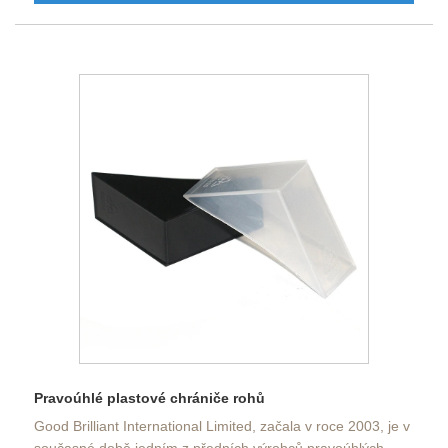
Pravoúhlé plastové chrániče rohů
Good Brilliant International Limited, začala v roce 2003, je v
současné době jedním z předních výrobců pravoúhlých